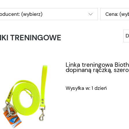
oducent: (wybierz)
Cena: (wyb
NKI TRENINGOWE
Linka treningowa Biot
dopinaną rączką, sze
Wysyłka w:
1 dzień