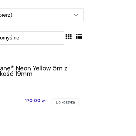
ierz)
hane® Neon Yellow 5m z
rokość 19mm
170,00 zł
Do koszyka