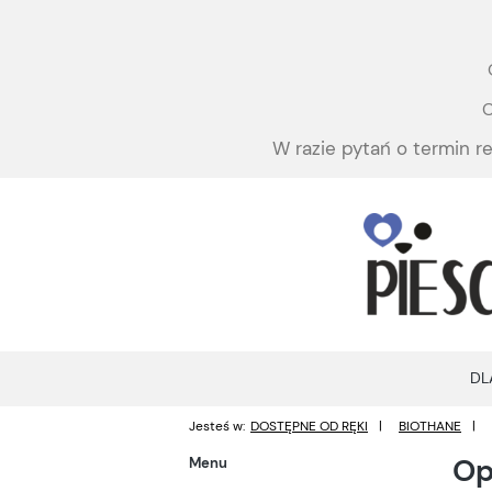
C
W razie pytań o termin re
DL
Jesteś w:
DOSTĘPNE OD RĘKI
BIOTHANE
Op
Menu