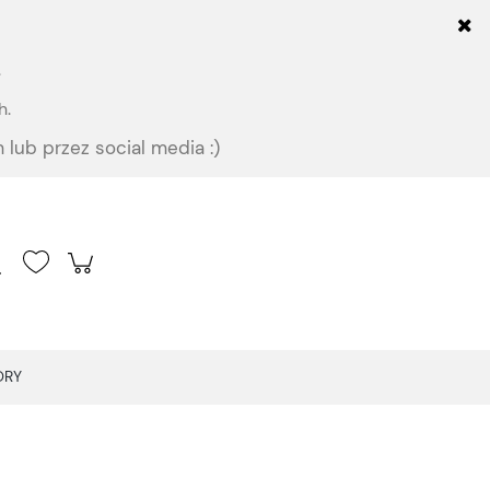
.
h.
 lub przez social media :)
Zarejestruj się
Zaloguj się
ORY